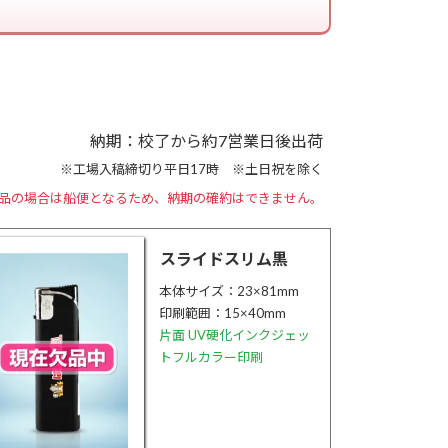
納期：校了から約7営業日後出荷
※工場入稿締切り平日17時 ※土日祝を除く
品の場合は船便となるため、
納期の確約はできません。
スライドスリム黒
本体サイズ：23×81mm
印刷範囲：15×40mm
片面 UV硬化インクジェッ
トフルカラー印刷