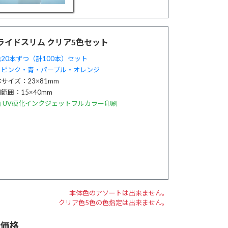
ライドスリム クリア5色セット
20本ずつ（計100本）セット
・ピンク・青・パープル・オレンジ
サイズ：23×81mm
範囲：15×40mm
面 UV硬化インクジェットフルカラー印刷
本体色のアソートは出来ません。
クリア色5色の色指定は出来ません。
売価格