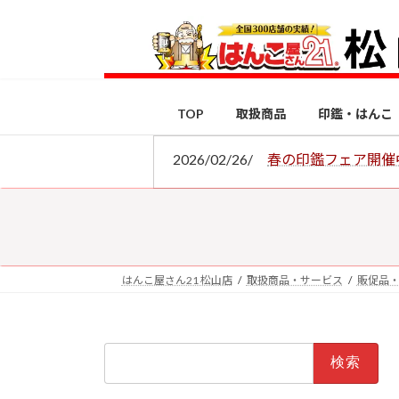
コ
ナ
ン
ビ
テ
ゲ
ン
ー
ツ
シ
TOP
取扱商品
印鑑・はんこ
へ
ョ
ス
ン
2026/02/26/
春の印鑑フェア開催
キ
に
ッ
移
プ
動
はんこ屋さん21 松山店
取扱商品・サービス
販促品
検
索: