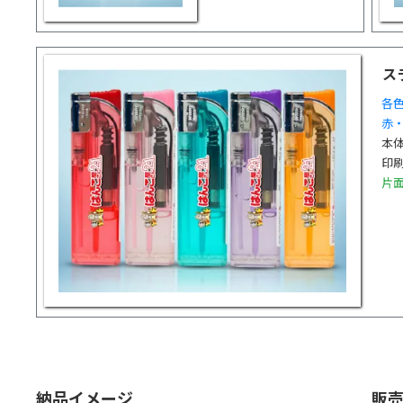
ス
各色
赤
本体
印刷
片
納品イメージ
販