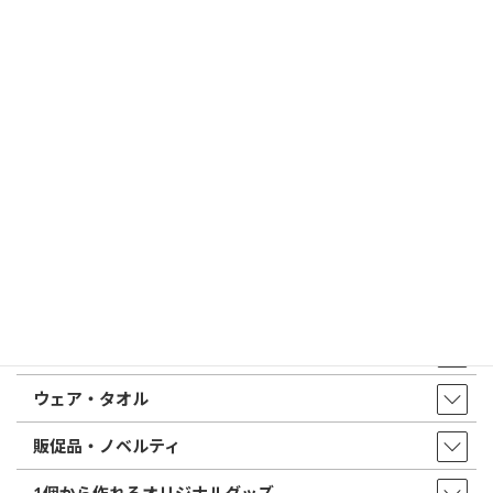
印鑑の書体（古印体・篆書体・印相体・楷書体・行書体）とは？
特徴とフォントの選び方
はんこ屋さん21からのお知らせ一覧 ≫
トップページ
店舗・アクセス
取扱商品・サービス
印鑑・はんこ
店舗・オフィス印刷
ウェア・タオル
販促品・ノベルティ